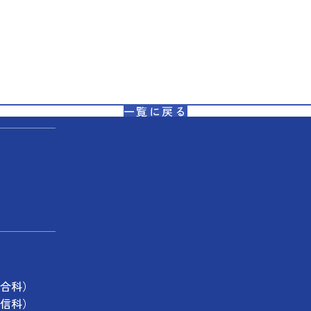
一覧に戻る
合科）
信科）