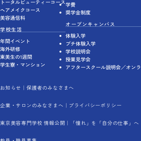
トータルビューティーコース
学費
ヘアメイクコース
奨学金制度
美容通信科
オープンキャンパス
学校生活
体験入学
年間イベント
プチ体験入学
海外研修
学校説明会
東美生の1週間
授業見学会
学生寮・マンション
アフタースクール説明会／オンラ
お知らせ
保護者のみなさまへ
企業・サロンのみなさまへ
プライバシーポリシー
東京美容専門学校 情報公開
「憧れ」を「自分の仕事」へ
教員・職員募集