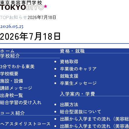
東京美容専門学校
TOP
お知らせ
2026年7月18日
2026.05.25
2026年7月18日
ホーム
資格・就職
学校紹介
資格取得
3分でわかる東美
卒業後のキャリア
学校概要
就職支援
施設・設備
卒業生メッセージ
講師メッセージ
入学案内・学費
出身校一覧
総合学習の受け入れ
出願方法
総合型選抜について
コース紹介
出願から入学までの流れ（美容総
ヘアスタイリストコース
出願から入学までの流れ（美容通