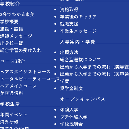
学校紹介
資格取得
3分でわかる東美
卒業後のキャリア
学校概要
就職支援
施設・設備
卒業生メッセージ
講師メッセージ
入学案内・学費
出身校一覧
総合学習の受け入れ
出願方法
総合型選抜について
コース紹介
出願から入学までの流れ（美容総
ヘアスタイリストコース
出願から入学までの流れ（美容通
トータルビューティーコース
学費
ヘアメイクコース
奨学金制度
美容通信科
オープンキャンパス
学校生活
体験入学
年間イベント
プチ体験入学
海外研修
学校説明会
東美生の1週間