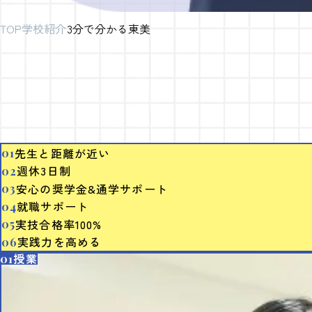
TOP
学校紹介
3分で分かる東美
先生と距離が近い
週休3日制
安心の奨学金&通学サポート
就職サポート
実技合格率100%
実践力を高める
授業
01