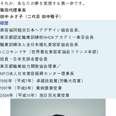
それが、あなたの夢を実現する第一歩です。
第四代理事長
田中 みさ子
（二代目 田中雅子）
経歴
美容協同組合日本ヘアデザイン協会会長、
東京都認定職業訓練校NHDKアカデミー東京会長
職業訓練法人全日本婚礼美容家協会会長
I.C.Dモンドサ（世界著名美容家協会フランス本部）
役員・日本支部名誉会員
東京都職業能力開発協会理事／
NPO法人日本美容振興センター理事長
1995年（平成7年）卓越技能賞(労働大臣賞）
1997年（平成9年）黄綬褒章受章
2004年（平成16年）旭日双光章受章