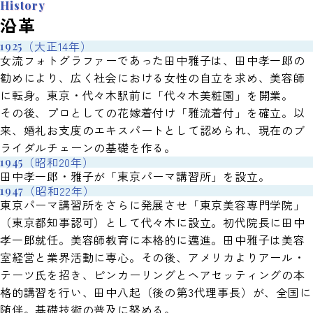
History
沿革
（大正14年）
1925
女流フォトグラファーであった田中雅子は、田中孝一郎の
勧めにより、広く社会における女性の自立を求め、美容師
に転身。東京・代々木駅前に「代々木美粧園」を開業。
その後、プロとしての花嫁着付け「雅流着付」を確立。以
来、婚礼お支度のエキスパートとして認められ、現在のブ
ライダルチェーンの基礎を作る。
（昭和20年）
1945
田中孝一郎・雅子が「東京パーマ講習所」を設立。
（昭和22年）
1947
東京パーマ講習所をさらに発展させ「東京美容専門学院」
（東京都知事認可）として代々木に設立。初代院長に田中
孝一郎就任。美容師教育に本格的に邁進。田中雅子は美容
室経営と業界活動に専心。その後、アメリカよりアール・
テーツ氏を招き、ピンカーリングとヘアセッティングの本
格的講習を行い、田中八起（後の第3代理事長）が、全国に
随伴。基礎技術の普及に努める。