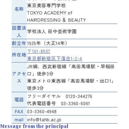
東京美容専門学校
名称
TOKYO ACADEMY of
HAIRDRESSING ＆ BEAUTY
設置法
学校法人 田中芸術学園
人
創立年
1925年（大正14年）
〒161-8557
所在地
東京都新宿区下落合1-2-4
JR線、西武新宿線「高田馬場駅・早稲田
アクセ
口」徒歩3分
ス
東京メトロ東西線「高田馬場駅・出口1」
徒歩3分
フリーダイヤル 0120-344276
電話
代表電話番号 03-3360-6061
FAX
03-3360-4948
mail
info@tahb.ac.jp
Message from the principal