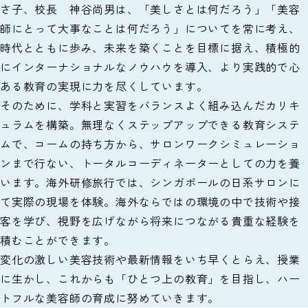
さ子、校長 神谷尚男は、「美しさとは何だろう」「美容
師にとって大事なことは何だろう」についてを常に考え、
時代とともに歩み、未来を築くことを目標に据え、積極的
にインターナショナルなノウハウを導入、より実践的で心
ある教育の実現に力を尽くしています。
そのために、学科と実習をバランスよく組み込んだカリキ
ュラムを構築。無理なくステップアップできる教育システ
ムで、コームの持ち方から、サロンワークシミュレーショ
ンまで行ない、トータルコーディネーターとしての力を養
います。海外研修旅行では、シンガポールの日系サロンに
て実際の現場を体験。海外ならではの環境の中で技術や接
客を学び、視野を広げながら将来につながる貴重な経験を
積むことができます。
変化の激しい美容技術や最新情報をいち早くとらえ、授業
に生かし、これからも「ひとつ上の教育」を目指し、ハー
トフルな美容師の育成に努めていきます。