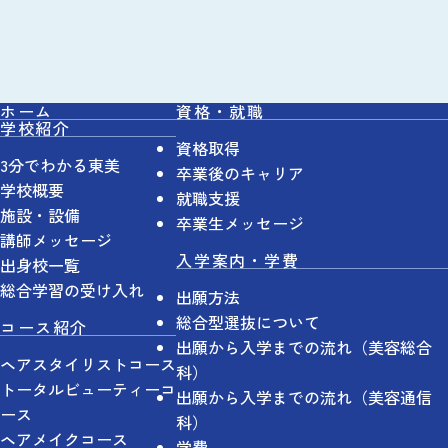
ホーム
資格・就職
学校紹介
資格取得
3分でわかる東美
卒業後のキャリア
学校概要
就職支援
施設・設備
卒業生メッセージ
講師メッセージ
入学案内・学費
出身校一覧
総合学習の受け入れ
出願方法
総合型選抜について
コース紹介
出願から入学までの流れ（美容総合
ヘアスタイリストコース
科）
トータルビューティーコ
出願から入学までの流れ（美容通信
ース
科）
ヘアメイクコース
学費