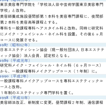
東京美容専門学院を「学校法人田中芸術学園東京美容専門
学校」と改称。
美容師養成施設昼間部第１本科を美容専門課程に、夜間部
第２本科を美容高等課程とする。
専科を一般課程専科ヘアスタイル科と改称。同時に研究科
にメイク・フェイシャル・ネイル科を設置。その後６ヶ月
コースに発展させる。
（昭和62年）
1987
日本エステティシャン協会（現一般社団法人 日本エステテ
ィック協会）法人会員、認定校となる。
（平成元年）
1989
研究科メイク・フェイシャル・ネイル科（６ヶ月コース）
から、一般課程専科メイクアップコース（１年制）に。
（平成2年）
1990
一般課程専科メイクアップコースを専科エステティックコ
ースと改称。
１年制のエステティック専門学科を置く。
（平成10年）
1998
美容師法改正、新制度に変更。昼間課程２年制、通信課程