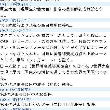
（昭和24年）
1949
厚生大臣（現厚生労働大臣）指定の美容師養成施設とな
る。
（昭和33年）
1958
代々木駅前より現在の高田馬場に移転。
（昭和42年）
1967
プロフェッショナル対象のコースとして、研究科設置。こ
の頃、シザーズカットの隆盛を見越して、教員数名をアメ
リカ・サスーンスクールに派遣。いち早く授業にシザーズ
カットを取り入れる。同時に美容師養成施設の上級コース
として、専科（６ヶ月コース）を置く。
田中八起はICD（世界著名美容家協会）の日本初の世界大会
実現に尽力。国内外の活動を通じて美容業界の国際化に寄
与。
第２代理事長に田中雅子（初代）就任。
（昭和46年）
1971
第3代理事長に田中八起就任。
（昭和55年）
1980
第４代理事長に田中みさ子（二代目田中雅子）就任。
（昭和59年）
1984