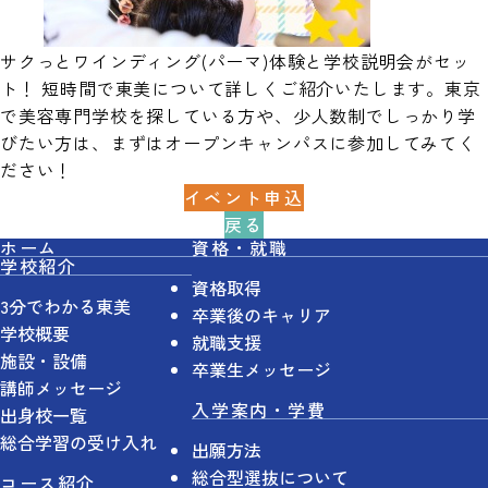
サクっとワインディング(パーマ)体験と学校説明会がセッ
ト！ 短時間で東美について詳しくご紹介いたします。東京
で美容専門学校を探している方や、少人数制でしっかり学
びたい方は、まずはオープンキャンパスに参加してみてく
ださい！
イベント申込
戻る
ホーム
資格・就職
学校紹介
資格取得
3分でわかる東美
卒業後のキャリア
学校概要
就職支援
施設・設備
卒業生メッセージ
講師メッセージ
入学案内・学費
出身校一覧
総合学習の受け入れ
出願方法
総合型選抜について
コース紹介