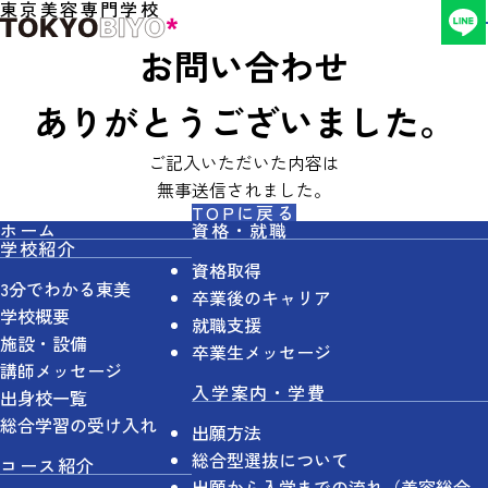
東京美容専門学校
お問い合わせ
ありがとうございました。
ご記入いただいた内容は
無事送信されました。
TOPに戻る
ホーム
資格・就職
学校紹介
資格取得
3分でわかる東美
卒業後のキャリア
学校概要
就職支援
施設・設備
卒業生メッセージ
講師メッセージ
入学案内・学費
出身校一覧
総合学習の受け入れ
出願方法
総合型選抜について
コース紹介
出願から入学までの流れ（美容総合