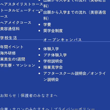
ヘアスタイリストコース
科）
トータルビューティーコ
出願から入学までの流れ（美容通信
ース
科）
ヘアメイクコース
学費
美容通信科
奨学金制度
学校生活
オープンキャンパス
年間イベント
体験入学
海外研修
プチ体験入学
東美生の1週間
学校説明会
学生寮・マンション
授業見学会
アフタースクール説明会／オンライ
ン説明会
お知らせ
保護者のみなさまへ
企業・サロンのみなさまへ
プライバシーポリシー