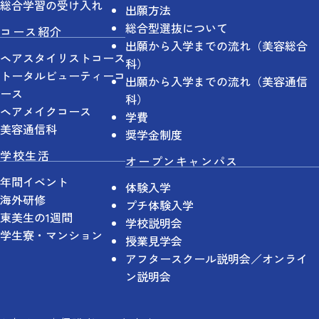
総合学習の受け入れ
出願方法
総合型選抜について
コース紹介
出願から入学までの流れ（美容総合
ヘアスタイリストコース
科）
トータルビューティーコ
出願から入学までの流れ（美容通信
ース
科）
ヘアメイクコース
学費
美容通信科
奨学金制度
学校生活
オープンキャンパス
年間イベント
体験入学
海外研修
プチ体験入学
東美生の1週間
学校説明会
学生寮・マンション
授業見学会
アフタースクール説明会／オンライ
ン説明会